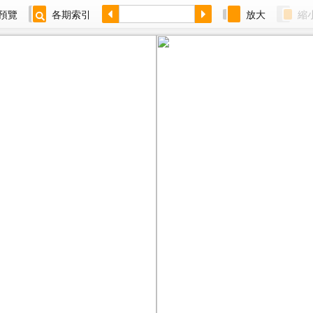
預覽
各期索引
放大
縮