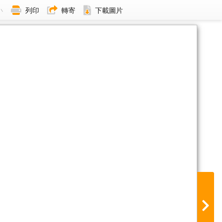
小
列印
轉寄
下載圖片