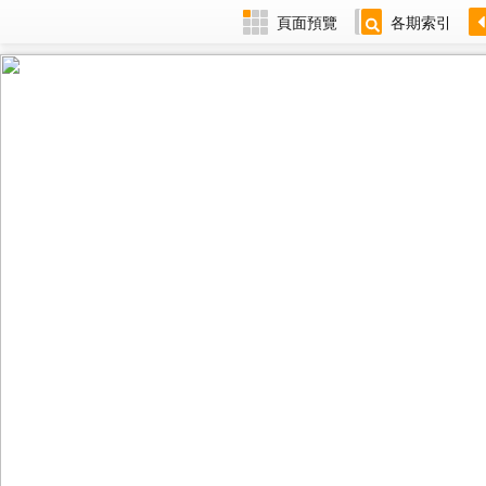
頁面預覽
各期索引