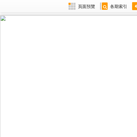
頁面預覽
各期索引