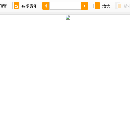
預覽
各期索引
放大
縮