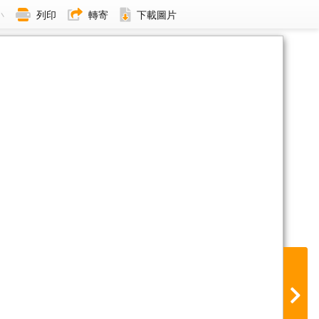
小
列印
轉寄
下載圖片