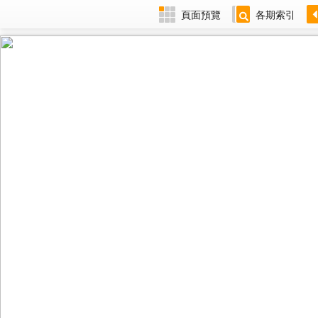
頁面預覽
各期索引