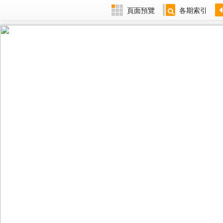
頁面預覽
各期索引