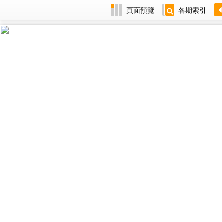
頁面預覽
各期索引