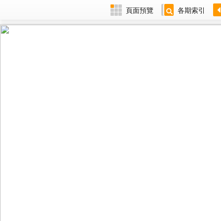
頁面預覽
各期索引