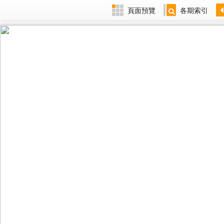
頁面預覽
各期索引