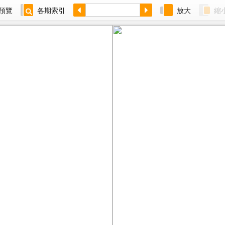
預覽
各期索引
放大
縮