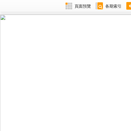
頁面預覽
各期索引