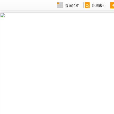
頁面預覽
各期索引