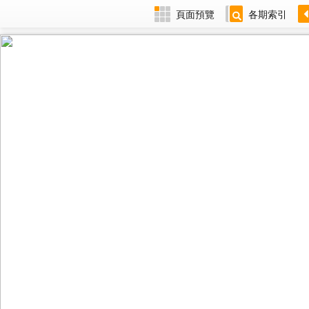
頁面預覽
各期索引