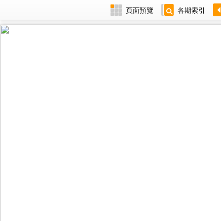
頁面預覽
各期索引