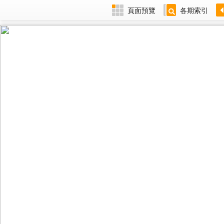
頁面預覽
各期索引