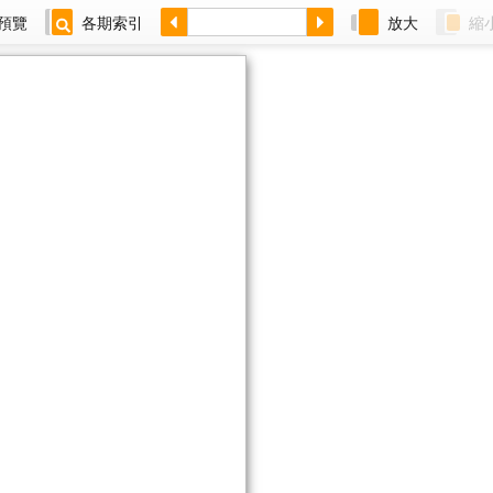
預覽
各期索引
放大
縮