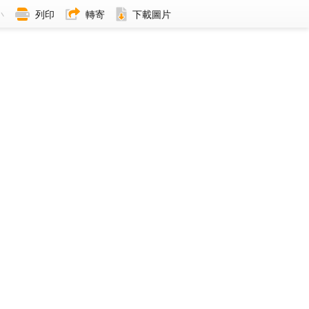
小
列印
轉寄
下載圖片