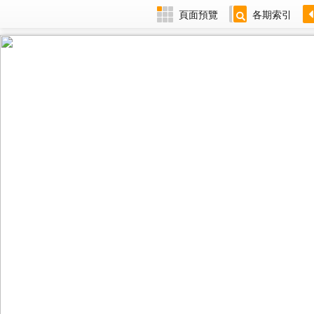
頁面預覽
各期索引