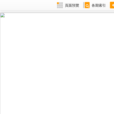
頁面預覽
各期索引