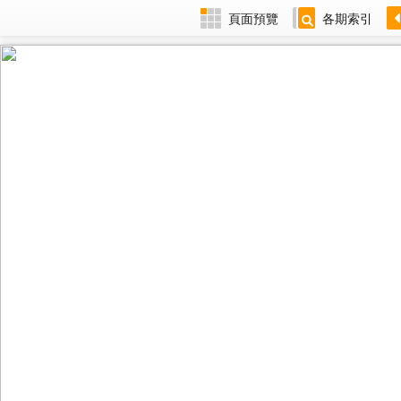
頁面預覽
各期索引