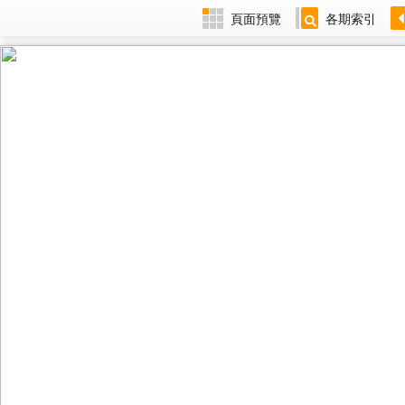
頁面預覽
各期索引