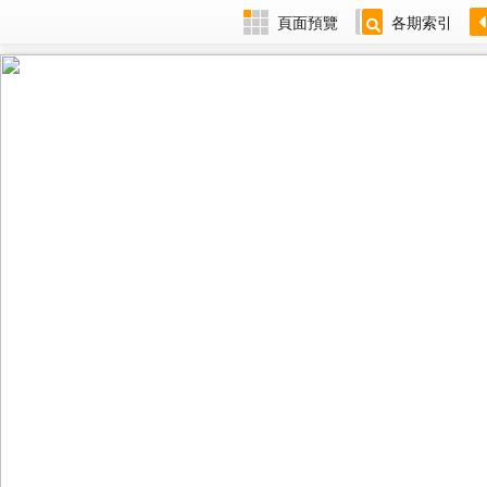
頁面預覽
各期索引