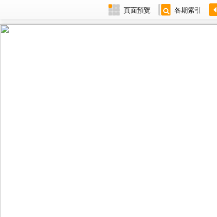
頁面預覽
各期索引