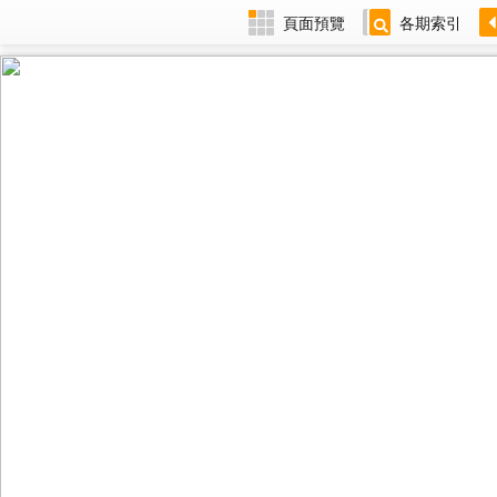
頁面預覽
各期索引