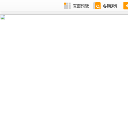
頁面預覽
各期索引