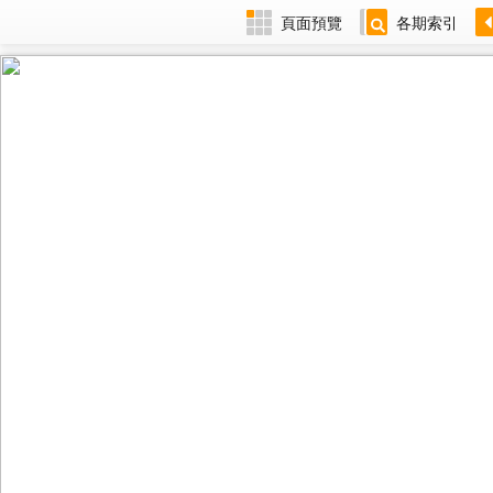
頁面預覽
各期索引