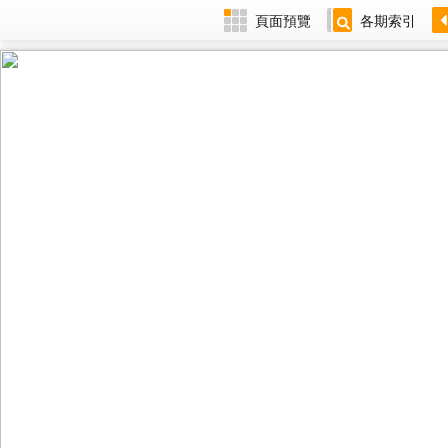
頁面預覽
各期索引