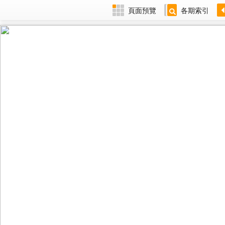
頁面預覽
各期索引