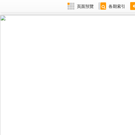
頁面預覽
各期索引