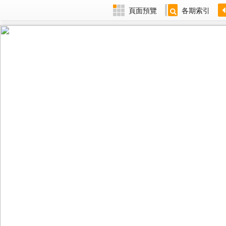
頁面預覽
各期索引