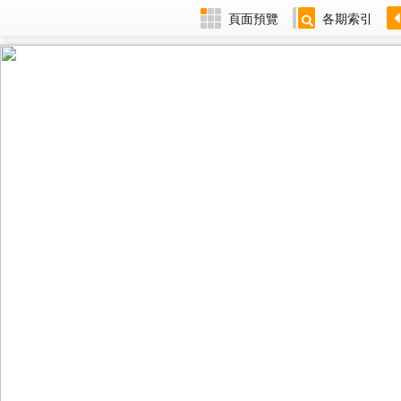
頁面預覽
各期索引