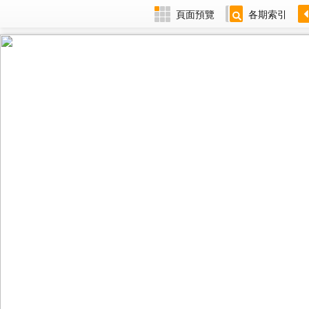
頁面預覽
各期索引