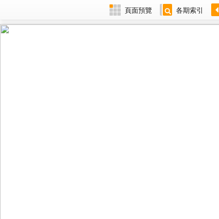
頁面預覽
各期索引