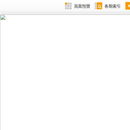
頁面預覽
各期索引