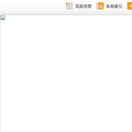
頁面預覽
各期索引