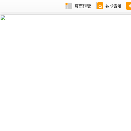
頁面預覽
各期索引