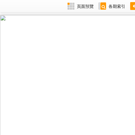
頁面預覽
各期索引