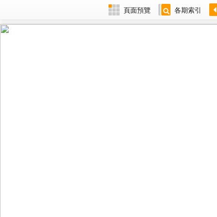
頁面預覽
各期索引