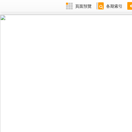
頁面預覽
各期索引