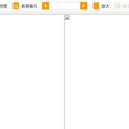
預覽
各期索引
放大
縮