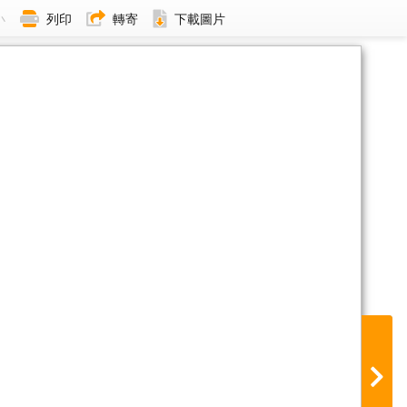
小
列印
轉寄
下載圖片