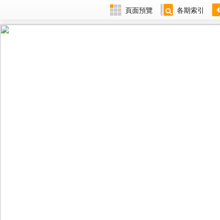
頁面預覽
各期索引