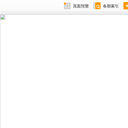
頁面預覽
各期索引