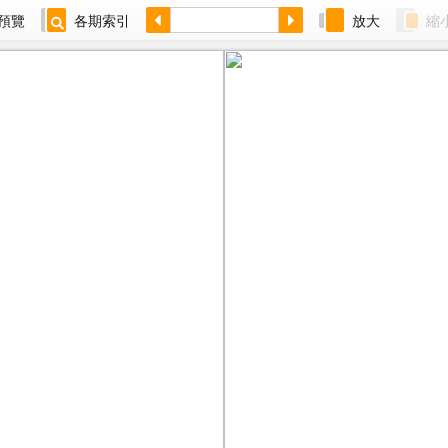
預覽
各期索引
放大
縮