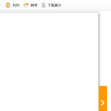
小
列印
轉寄
下載圖片