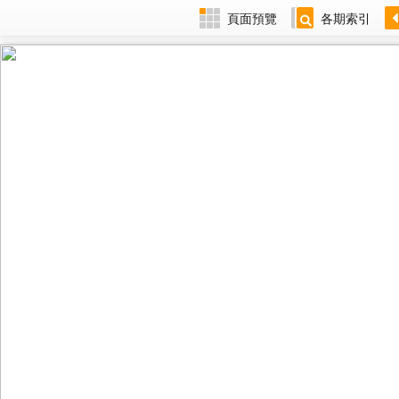
頁面預覽
各期索引