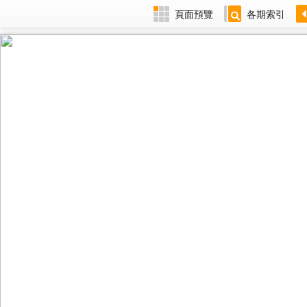
頁面預覽
各期索引