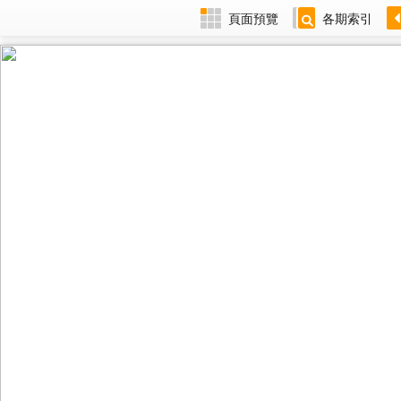
頁面預覽
各期索引