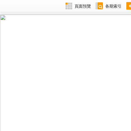
頁面預覽
各期索引