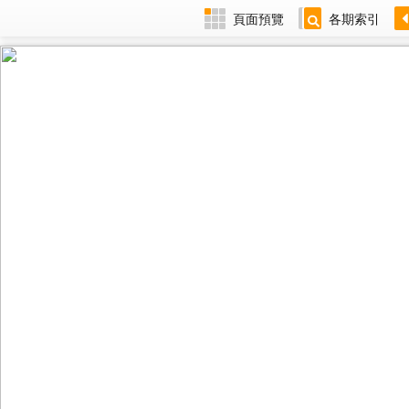
頁面預覽
各期索引