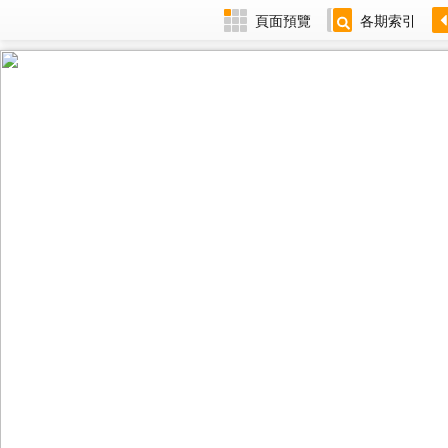
頁面預覽
各期索引