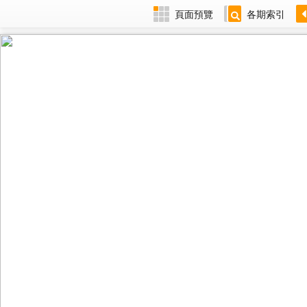
頁面預覽
各期索引