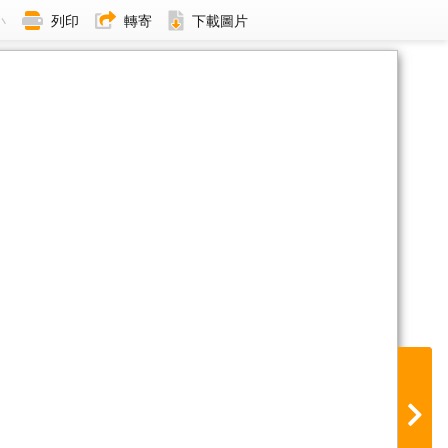
小
列印
轉寄
下載圖片