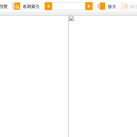
預覽
各期索引
放大
縮